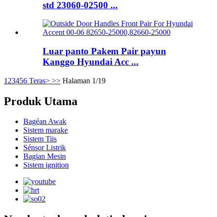
std 23060-02500 ...
Luar panto Pakem Pair payun
Kanggo Hyundai Acc ...
1
2
3
4
5
6
Teras>
>>
Halaman 1/19
Produk Utama
Bagéan Awak
Sistem marake
Sistem Tiis
Sénsor Listrik
Bagian Mesin
Sistem ignition