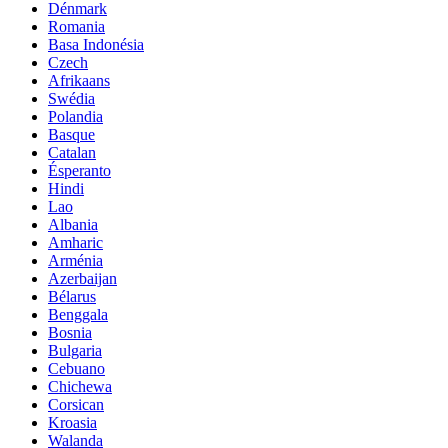
Dénmark
Romania
Basa Indonésia
Czech
Afrikaans
Swédia
Polandia
Basque
Catalan
Ésperanto
Hindi
Lao
Albania
Amharic
Arménia
Azerbaijan
Bélarus
Benggala
Bosnia
Bulgaria
Cebuano
Chichewa
Corsican
Kroasia
Walanda