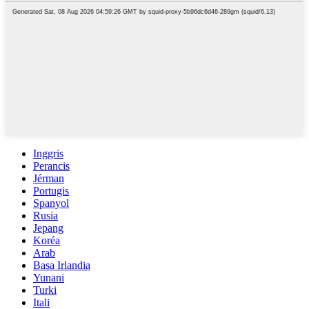
Inggris
Perancis
Jérman
Portugis
Spanyol
Rusia
Jepang
Koréa
Arab
Basa Irlandia
Yunani
Turki
Itali