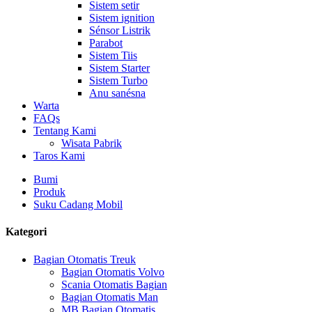
Sistem setir
Sistem ignition
Sénsor Listrik
Parabot
Sistem Tiis
Sistem Starter
Sistem Turbo
Anu sanésna
Warta
FAQs
Tentang Kami
Wisata Pabrik
Taros Kami
Bumi
Produk
Suku Cadang Mobil
Kategori
Bagian Otomatis Treuk
Bagian Otomatis Volvo
Scania Otomatis Bagian
Bagian Otomatis Man
MB Bagian Otomatis