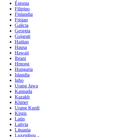
Éstonia
Filipino
Finlandia
Frisian
Galicia
Georgia
Gujarati
Haitian
Hausa
Hawaii
Ibrani
Hmong
Hungaria
Islandia
Igbo
Urang Jawa
Kannada
Kazakh
Khmer
Urang Kurdi
Kirgis
Latin
Lativia
Lituania
Luxembou ..