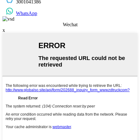
3001041386
WhatsApp
Wechat
x