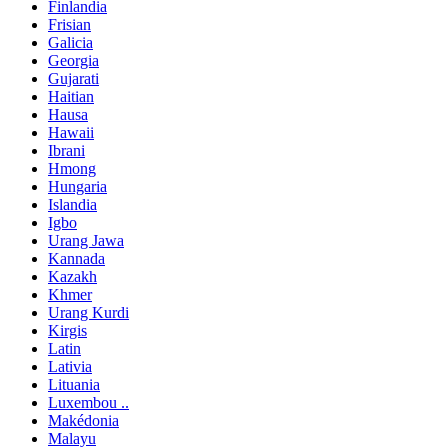
Finlandia
Frisian
Galicia
Georgia
Gujarati
Haitian
Hausa
Hawaii
Ibrani
Hmong
Hungaria
Islandia
Igbo
Urang Jawa
Kannada
Kazakh
Khmer
Urang Kurdi
Kirgis
Latin
Lativia
Lituania
Luxembou ..
Makédonia
Malayu