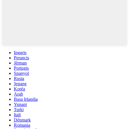
Inggris
Perancis
Jérman
Portugis
Spanyol
Rusia
Jepang
Koréa
Arab
Basa Irlandia
Yunani
Turki
Itali
Dénmark
Romania