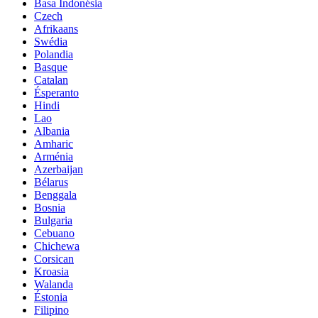
Basa Indonésia
Czech
Afrikaans
Swédia
Polandia
Basque
Catalan
Ésperanto
Hindi
Lao
Albania
Amharic
Arménia
Azerbaijan
Bélarus
Benggala
Bosnia
Bulgaria
Cebuano
Chichewa
Corsican
Kroasia
Walanda
Éstonia
Filipino