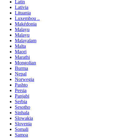
Latin
Lativia
Lituania
Luxembou ..
Makédonia
Malayu
Malayu
Malayalam
Malta
Maori
Marathi
Mongolian
Burma
Nepal
Norwegia
Pashto
Persia
Panjabi
Serbia
Sesotho
Sinhala
Slowakia
Slovenia
Somali
Samoa