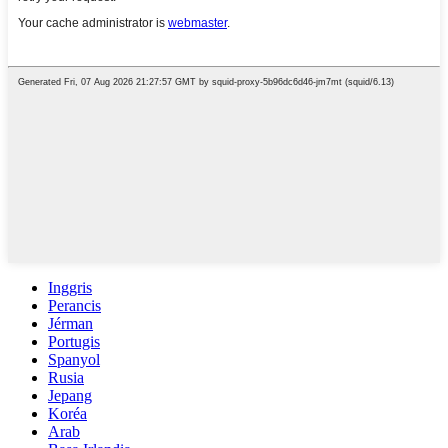
Inggris
Perancis
Jérman
Portugis
Spanyol
Rusia
Jepang
Koréa
Arab