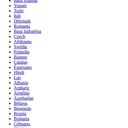
Basa Irlandia
Yunani
Turki
Itali
Dénmark
Romania
Basa Indonésia
Czech
Afrikaans
Swédia
Polandia
Basque
Catalan
Ésperanto
Hindi
Lao
Albania
Amharic
Arménia
Azerbaijan
Bélarus
Benggala
Bosnia
Bulgaria
Cebuano