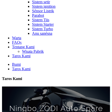
Sistem setir
Sistem ignition
Sénsor Listrik
Parabot
Sistem Tiis
Sistem Starter
Sistem Turbo
Anu sanésna
Warta
FAQs
Tentang Kami
Wisata Pabrik
Taros Kami
Bumi
Taros Kami
Taros Kami
Ningbo ZODI Auto Spare