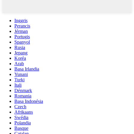
Inggris
Perancis
Jérman
Portugis
Spanyol
Rusia
Jepang
Koréa
Arab
Basa Irlandia
Yunani
Turki
Itali
Dénmark
Romania
Basa Indonésia
Czech
Afrikaans
Swédia
Polandia
Basque
Catalan