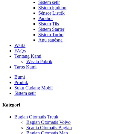
Sistem setir
Sistem ignition
Sénsor Listrik
Parabot
Sistem Tiis
Sistem Starter
Sistem Turbo
Anu sanésna
Warta
FAQs
Tentang Kami
Wisata Pabrik
Taros Kami
Bumi
Produk
Suku Cadang Mobil
Sistem setir
Kategori
Bagian Otomatis Treuk
Bagian Otomatis Volvo
Scania Otomatis Bagian
Bagian Otomatis Man