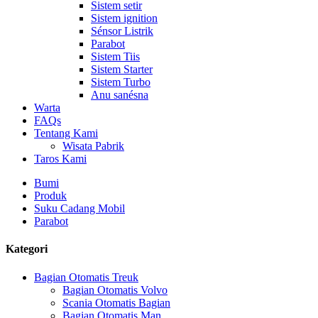
Sistem setir
Sistem ignition
Sénsor Listrik
Parabot
Sistem Tiis
Sistem Starter
Sistem Turbo
Anu sanésna
Warta
FAQs
Tentang Kami
Wisata Pabrik
Taros Kami
Bumi
Produk
Suku Cadang Mobil
Parabot
Kategori
Bagian Otomatis Treuk
Bagian Otomatis Volvo
Scania Otomatis Bagian
Bagian Otomatis Man