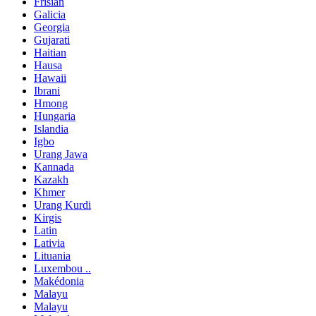
Frisian
Galicia
Georgia
Gujarati
Haitian
Hausa
Hawaii
Ibrani
Hmong
Hungaria
Islandia
Igbo
Urang Jawa
Kannada
Kazakh
Khmer
Urang Kurdi
Kirgis
Latin
Lativia
Lituania
Luxembou ..
Makédonia
Malayu
Malayu