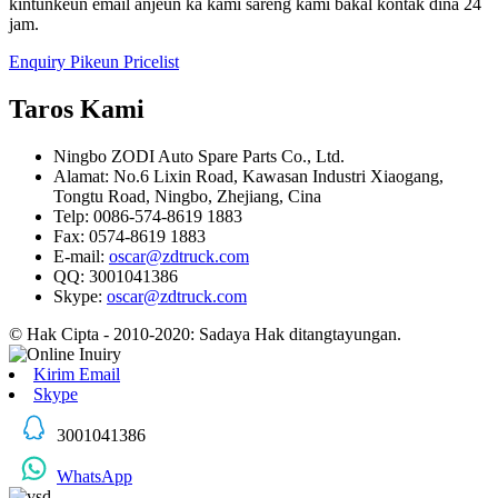
kintunkeun email anjeun ka kami sareng kami bakal kontak dina 24
jam.
Enquiry Pikeun Pricelist
Taros Kami
Ningbo ZODI Auto Spare Parts Co., Ltd.
Alamat: No.6 Lixin Road, Kawasan Industri Xiaogang,
Tongtu Road, Ningbo, Zhejiang, Cina
Telp: 0086-574-8619 1883
Fax: 0574-8619 1883
E-mail:
oscar@zdtruck.com
QQ: 3001041386
Skype:
oscar@zdtruck.com
© Hak Cipta - 2010-2020: Sadaya Hak ditangtayungan.
Kirim Email
Skype
3001041386
WhatsApp