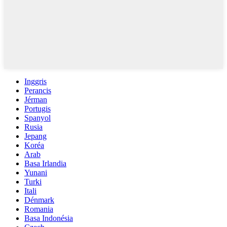
Inggris
Perancis
Jérman
Portugis
Spanyol
Rusia
Jepang
Koréa
Arab
Basa Irlandia
Yunani
Turki
Itali
Dénmark
Romania
Basa Indonésia