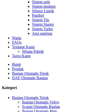
Sistem setir
Sistem ignition
Sénsor Listrik
Parabot
Sistem Tiis
Sistem Starter
Sistem Turbo
Anu sanésna
Warta
FAQs
Tentang Kami
Wisata Pabrik
Taros Kami
Bumi
Produk
Bagian Otomatis Treuk
DAF Otomatis Bagian
Kategori
Bagian Otomatis Treuk
Bagian Otomatis Volvo
Scania Otomatis Bagian
Bagian Otomatis Man