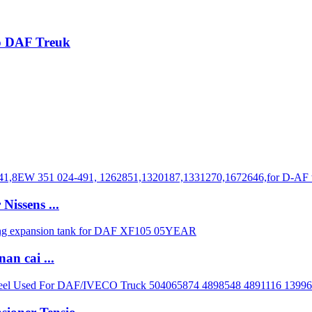
o DAF Treuk
Nissens ...
an cai ...