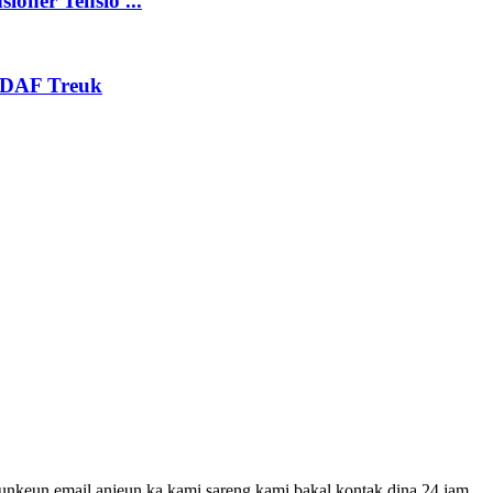
ioner Tensio ...
 DAF Treuk
tunkeun email anjeun ka kami sareng kami bakal kontak dina 24 jam.