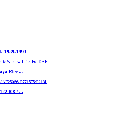
k
uk 1989-1993
a Elec ...
22408 / ...
k