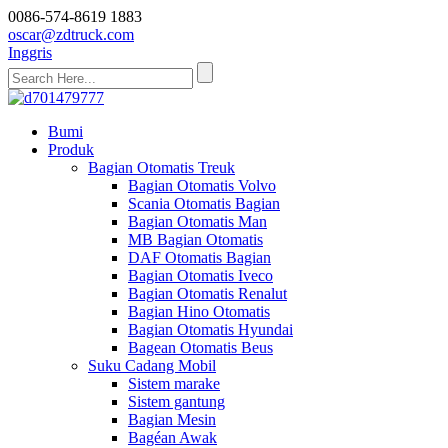
0086-574-8619 1883
oscar@zdtruck.com
Inggris
Bumi
Produk
Bagian Otomatis Treuk
Bagian Otomatis Volvo
Scania Otomatis Bagian
Bagian Otomatis Man
MB Bagian Otomatis
DAF Otomatis Bagian
Bagian Otomatis Iveco
Bagian Otomatis Renalut
Bagian Hino Otomatis
Bagian Otomatis Hyundai
Bagean Otomatis Beus
Suku Cadang Mobil
Sistem marake
Sistem gantung
Bagian Mesin
Bagéan Awak