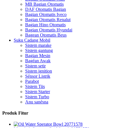
MB Bagian Otomatis
DAF Otomatis Bagian
Bagian Otomatis Iveco
Bagian Otomatis Renalut
Bagian Hino Otomatis
Bagian Otomatis Hyundai
Bagean Otomatis Beus
Suku Cadang Mobil
Sistem marake
Sistem gantung
Bagian Mesin
Bagéan Awak
Sistem setir
Sistem ignition
Sénsor Listrik
Parabot
Sistem Tiis
Sistem Starter
Sistem Turbo
Anu sanésna
Produk Fitur