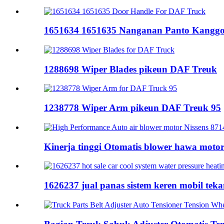
1651634 1651635 Nanganan Panto Kangg
1288698 Wiper Blades pikeun DAF Treuk
1238778 Wiper Arm pikeun DAF Treuk 95
Kinerja tinggi Otomatis blower hawa motor 
1626237 jual panas sistem keren mobil tekan