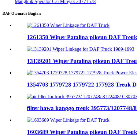
Mangkuk Sperator Cai Minyak 20771578
DAF Otomatis Bagian
1261350 Wiper Patalina pikeun DAF Treu
13139201 Wiper Patalina pikeun DAF Tre
1354703 1779728 1779722 177928 Treuk Day
filter hawa kanggo treuk 395773/1207748/81
1603689 Wiper Patalina pikeun DAF Treu