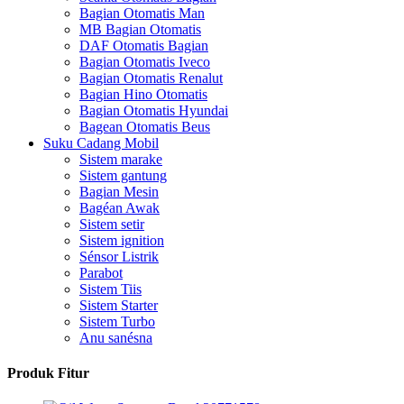
Bagian Otomatis Man
MB Bagian Otomatis
DAF Otomatis Bagian
Bagian Otomatis Iveco
Bagian Otomatis Renalut
Bagian Hino Otomatis
Bagian Otomatis Hyundai
Bagean Otomatis Beus
Suku Cadang Mobil
Sistem marake
Sistem gantung
Bagian Mesin
Bagéan Awak
Sistem setir
Sistem ignition
Sénsor Listrik
Parabot
Sistem Tiis
Sistem Starter
Sistem Turbo
Anu sanésna
Produk Fitur