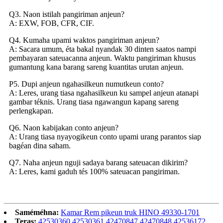
Q3. Naon istilah pangiriman anjeun?
A: EXW, FOB, CFR, CIF.
Q4. Kumaha upami waktos pangiriman anjeun?
A: Sacara umum, éta bakal nyandak 30 dinten saatos nampi
pembayaran sateuacanna anjeun. Waktu pangiriman khusus
gumantung kana barang sareng kuantitas urutan anjeun.
P5. Dupi anjeun ngahasilkeun numutkeun conto?
A: Leres, urang tiasa ngahasilkeun ku sampel anjeun atanapi
gambar téknis. Urang tiasa ngawangun kapang sareng
perlengkapan.
Q6. Naon kabijakan conto anjeun?
A: Urang tiasa nyayogikeun conto upami urang parantos siap
bagéan dina saham.
Q7. Naha anjeun nguji sadaya barang sateuacan dikirim?
A: Leres, kami gaduh tés 100% sateuacan pangiriman.
Saméméhna:
Kamar Rem pikeun truk HINO 49330-1701
Teras:
42530360 42530361 42470847 42470848 42536172