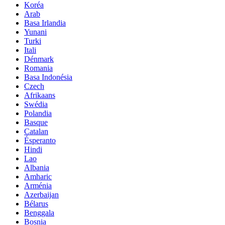
Koréa
Arab
Basa Irlandia
Yunani
Turki
Itali
Dénmark
Romania
Basa Indonésia
Czech
Afrikaans
Swédia
Polandia
Basque
Catalan
Ésperanto
Hindi
Lao
Albania
Amharic
Arménia
Azerbaijan
Bélarus
Benggala
Bosnia