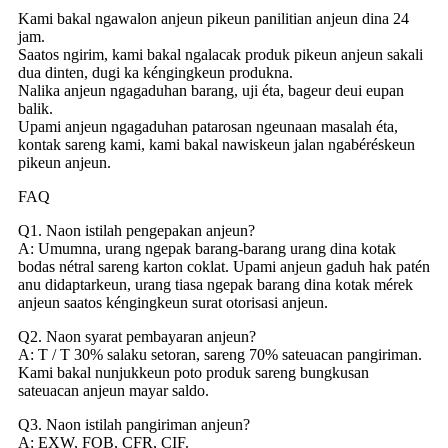
Kami bakal ngawalon anjeun pikeun panilitian anjeun dina 24
jam.
Saatos ngirim, kami bakal ngalacak produk pikeun anjeun sakali
dua dinten, dugi ka kéngingkeun produkna.
Nalika anjeun ngagaduhan barang, uji éta, bageur deui eupan
balik.
Upami anjeun ngagaduhan patarosan ngeunaan masalah éta,
kontak sareng kami, kami bakal nawiskeun jalan ngabéréskeun
pikeun anjeun.
FAQ
Q1. Naon istilah pengepakan anjeun?
A: Umumna, urang ngepak barang-barang urang dina kotak
bodas nétral sareng karton coklat. Upami anjeun gaduh hak patén
anu didaptarkeun, urang tiasa ngepak barang dina kotak mérek
anjeun saatos kéngingkeun surat otorisasi anjeun.
Q2. Naon syarat pembayaran anjeun?
A: T / T 30% salaku setoran, sareng 70% sateuacan pangiriman.
Kami bakal nunjukkeun poto produk sareng bungkusan
sateuacan anjeun mayar saldo.
Q3. Naon istilah pangiriman anjeun?
A: EXW, FOB, CFR, CIF.