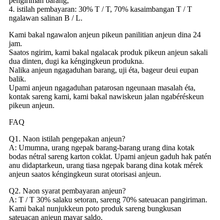
pengiriman barang;
4. istilah pembayaran: 30% T / T, 70% kasaimbangan T / T
ngalawan salinan B / L.
Kami bakal ngawalon anjeun pikeun panilitian anjeun dina 24
jam.
Saatos ngirim, kami bakal ngalacak produk pikeun anjeun sakali
dua dinten, dugi ka kéngingkeun produkna.
Nalika anjeun ngagaduhan barang, uji éta, bageur deui eupan
balik.
Upami anjeun ngagaduhan patarosan ngeunaan masalah éta,
kontak sareng kami, kami bakal nawiskeun jalan ngabéréskeun
pikeun anjeun.
FAQ
Q1. Naon istilah pengepakan anjeun?
A: Umumna, urang ngepak barang-barang urang dina kotak
bodas nétral sareng karton coklat. Upami anjeun gaduh hak patén
anu didaptarkeun, urang tiasa ngepak barang dina kotak mérek
anjeun saatos kéngingkeun surat otorisasi anjeun.
Q2. Naon syarat pembayaran anjeun?
A: T / T 30% salaku setoran, sareng 70% sateuacan pangiriman.
Kami bakal nunjukkeun poto produk sareng bungkusan
sateuacan anjeun mayar saldo.