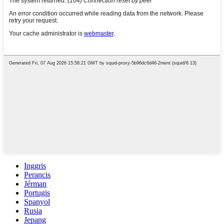
Inggris
Perancis
Jérman
Portugis
Spanyol
Rusia
Jepang