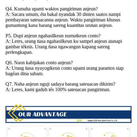
Q4. Kumaha upami waktos pangiriman anjeun?
A: Sacara umum, éta bakal nyandak 30 dinten saatos nampi
pembayaran sateuacanna anjeun. Waktu pangiriman khusus
gumantung kana barang sareng kuantitas urutan anjeun.
P5. Dupi anjeun ngahasilkeun numutkeun conto?
A: Leres, urang tiasa ngahasilkeun ku sampel anjeun atanapi
gambar téknis. Urang tiasa ngawangun kapang sareng
perlengkapan.
Q6. Naon kabijakan conto anjeun?
A: Urang tiasa nyayogikeun conto upami urang parantos siap
bagéan dina saham.
Q7. Naha anjeun nguji sadaya barang sateuacan dikirim?
A: Leres, kami gaduh tés 100% sateuacan pangiriman.